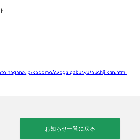
ト
oto.nagano.jp/kodomo/syogaigakusyu/ouchijikan.html
お知らせ一覧に戻る