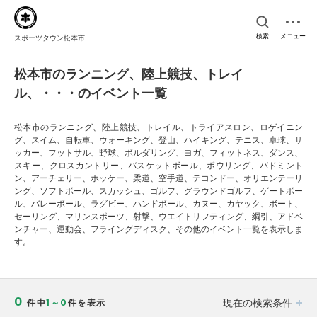
検索
メニュー
スポーツタウン松本市
松本市のランニング、陸上競技、トレイ
ル、・・・のイベント一覧
松本市のランニング、陸上競技、トレイル、トライアスロン、ロゲイニン
グ、スイム、自転車、ウォーキング、登山、ハイキング、テニス、卓球、サ
ッカー、フットサル、野球、ボルダリング、ヨガ、フィットネス、ダンス、
スキー、クロスカントリー、バスケットボール、ボウリング、バドミント
ン、アーチェリー、ホッケー、柔道、空手道、テコンドー、オリエンテーリ
ング、ソフトボール、スカッシュ、ゴルフ、グラウンドゴルフ、ゲートボー
ル、バレーボール、ラグビー、ハンドボール、カヌー、カヤック、ボート、
セーリング、マリンスポーツ、射撃、ウエイトリフティング、綱引、アドベ
ンチャー、運動会、フライングディスク、その他のイベント一覧を表示しま
す。
0
現在の検索条件
件中
1～0
件を表示